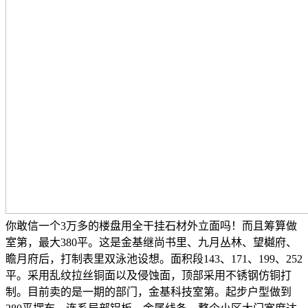
你敢信一个3万多的楼盘用全干挂石材外立面吗！而且筹算做
室第，最大380平。这是金基继尚书里、九月丛林、望樾府、
瞻月府后，打制表里双泳池设想。面积段143、171、199、252
平。采用乱纹拉丝铜面以及侵蚀面，顶部采用不锈钢仿铜打
制。目前卖的是一期的部门，金基科技室第。起步户型做到