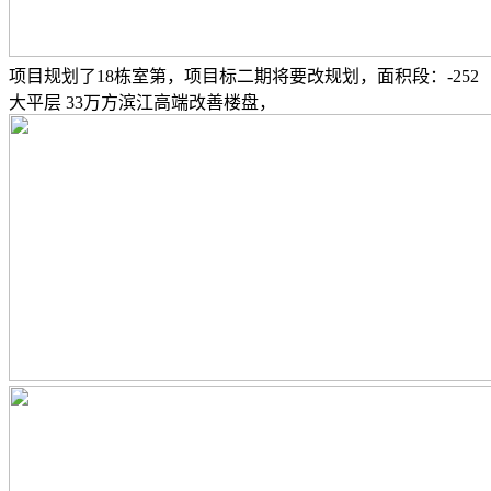
项目规划了18栋室第，项目标二期将要改规划，面积段：-252
大平层 33万方滨江高端改善楼盘，