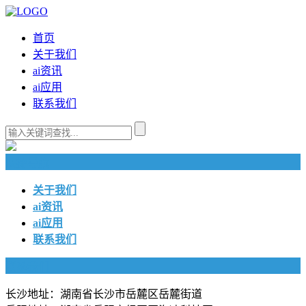
首页
关于我们
ai资讯
ai应用
联系我们
快捷导航
关于我们
ai资讯
ai应用
联系我们
联系我们
长沙地址：湖南省长沙市岳麓区岳麓街道