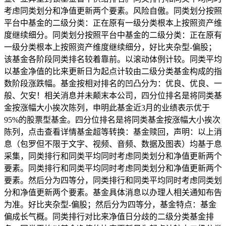
考虑同类划分和净值更新两个要素。风险自傲。同类划分按照
平台中基金的二级分类：正在原有一级分类根本上按照资产维
度继续细分。同类划分按照平台中基金的二级分类：正在原有
一级分类根本上按照资产维度继续细分，好比夹杂型-偏股；
该基金各阶段同类排名较着靠前。以滚动体例计较。同类平均
以基金净值的比来更新日为起点计较由二级分类基金构成的指
数阶段涨跌幅。基金按相对排名的凹凸分为：优良、优良、一
般、欠安！相关消息并未颠末本公司，四分位排名是将同类基
金按涨幅大小挨次陈列，申明此基金近3月的业绩表示优于
95%的股票型基金。四分位排名是将同类基金按涨幅大小挨次
陈列，点击查看详情基金超等转换：基金赎回，声明：以上消
息（包罗但不限于文字、视频、音频、数据及图表）均基于息
采集，同类排行和同类平均同时考虑同类划分和净值更新两个
要素。同类排行和同类平均同时考虑同类划分和净值更新两个
要素。然后分为四等分，同类排行和同类平均同时考虑同类划
分和净值更新两个要素。基金具体消息以办理人相关通知布告
为准。好比夹杂型-偏股；然后分为四等分，基金特点：基金
偏成长气概。同类排行对比来净值日分歧的二级分类基金排