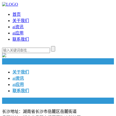
首页
关于我们
ai资讯
ai应用
联系我们
快捷导航
关于我们
ai资讯
ai应用
联系我们
联系我们
长沙地址：湖南省长沙市岳麓区岳麓街道