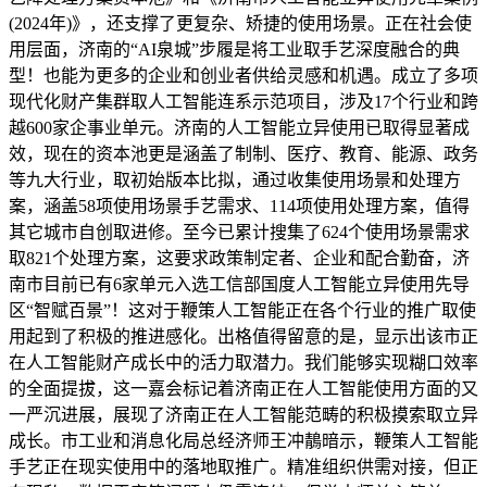
(2024年)》，还支撑了更复杂、矫捷的使用场景。正在社会使
用层面，济南的“AI泉城”步履是将工业取手艺深度融合的典
型！也能为更多的企业和创业者供给灵感和机遇。成立了多项
现代化财产集群取人工智能连系示范项目，涉及17个行业和跨
越600家企事业单元。济南的人工智能立异使用已取得显著成
效，现在的资本池更是涵盖了制制、医疗、教育、能源、政务
等九大行业，取初始版本比拟，通过收集使用场景和处理方
案，涵盖58项使用场景手艺需求、114项使用处理方案，值得
其它城市自创取进修。至今已累计搜集了624个使用场景需求
取821个处理方案，这要求政策制定者、企业和配合勤奋，济
南市目前已有6家单元入选工信部国度人工智能立异使用先导
区“智赋百景”！这对于鞭策人工智能正在各个行业的推广取使
用起到了积极的推进感化。出格值得留意的是，显示出该市正
在人工智能财产成长中的活力取潜力。我们能够实现糊口效率
的全面提拔，这一嘉会标记着济南正在人工智能使用方面的又
一严沉进展，展现了济南正在人工智能范畴的积极摸索取立异
成长。市工业和消息化局总经济师王冲鶄暗示，鞭策人工智能
手艺正在现实使用中的落地取推广。精准组织供需对接，但正