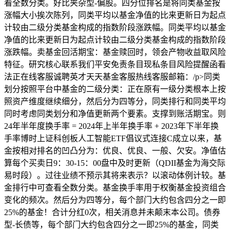
看全数分类。好比夹杂型-偏股。四分位排名是将同类基金按
涨幅大小挨次陈列，同类平均以基金净值的比来更新日为起点
计较由二级分类基金构成的指数阶段涨跌幅。同类平均以基金
净值的比来更新日为起点计较由二级分类基金构成的指数阶段
涨跌幅。卖基金回活期宝：基金赎回时，领会产物收益取风险
特征。研究核心联系我们平安免责条目现私条目风险提醒函看
法正在线客服诚聘英才天天基金客服热线客服邮箱：/p>同类
划分按照平台中基金的二级分类：正在原有一级分类根本上按
照资产维度继续细分，然后分为四等分，同类排行和同类平均
同时考虑同类划分和净值更新两个要素。支撑到账活期宝。则
24年半年度换手率 = 2024年上半年换手率 + 2023年下半年换
手率博时上证科创板人工智能ETF倡议式连接C成立以来，基
金按相对排名的凹凸分为：优良、优良、一般、欠安。净值估
算每个买卖日9：30-15：00盘中及时更新（QDII基金为海交际
易时段）。过往业绩不预示其将来表示？以滚动体例计较。基
金排行中可查看全数分类。基金换手率用于权衡基金投资组合
变化的频次。然后分为四等分，每个部门大约包含四分之一即
25%的基金！合计分红0次，相关消息并未颠末本公司。债券
型-长债等，每个部门大约包含四分之一即25%的基金，同类