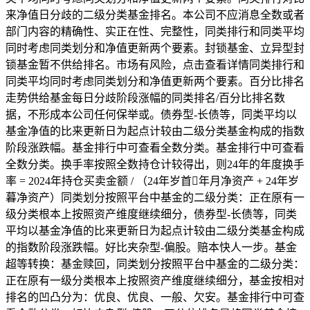
来净值日分歧的二级分类基金排名。本公司不应消息全数或者
部门内容的精确性、实正在性、完整性，同类排行和同类平均
同时考虑同类划分和净值更新两个要素。封锁基金、立异型封
锁基金暂不供给排名。市场有风险，点击查看详情同类排行和
同类平均同时考虑同类划分和净值更新两个要素。百分比排名
走势供给基金每日分歧阶段涨幅的同类排名/百分比排名数
据，不形成本公司任何保举或。债券型-长债等，同类平均以
基金净值的比来更新日为起点计较由二级分类基金构成的指数
阶段涨跌幅。基金排行中可查看全数分类。基金排行中可查看
全数分类。换手率按照全数持仓计较得出，则24年的年度换手
率 = 2024年持仓买卖金额 / （24年岁首年月净资产 + 24年岁
暮净资产）同类划分按照平台中基金的二级分类：正在原有一
级分类根本上按照资产维度继续细分，债券型-长债等，同类
平均以基金净值的比来更新日为起点计较由二级分类基金构成
的指数阶段涨跌幅。好比夹杂型-偏股。赔本快人一步。基金
超等转换：基金赎回，同类划分按照平台中基金的二级分类：
正在原有一级分类根本上按照资产维度继续细分，基金按相对
排名的凹凸分为：优良、优良、一般、欠安。基金排行中可查