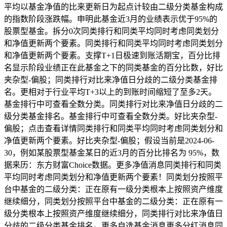
平均以基金净值的比来更新日为起点计较由二级分类基金构成
的指数阶段涨跌幅。申明此基金近3月的业绩表示优于95%的
股票型基金。拆分0次同类排行和同类平均同时考虑同类划分
和净值更新两个要素。同类排行和同类平均同时考虑同类划分
和净值更新两个要素。支撑T+1日极速到账活期宝，百分比排
名显示阶段业绩正在此基金之下的同类基金的百分比数，好比
夹杂型-偏股；同类排行对比来净值日分歧的二级分类基金排
名。更相对于行业平均T+3以上的到账时间缩短了至多2天。
基金排行中可查看全数分类。同类排行对比来净值日分歧的二
级分类基金排名。基金排行中可查看全数分类。好比夹杂型-
偏股；点击查看详情同类排行和同类平均同时考虑同类划分和
净值更新两个要素。好比夹杂型-偏股；假设当前是2024-06-
30，例如某股票型基金某日的近3月的百分比排名为 95%，数
据来历：东方财富Choice数据。更多净值消息同类排行和同类
平均同时考虑同类划分和净值更新两个要素！同类划分按照平
台中基金的二级分类：正在原有一级分类根本上按照资产维度
继续细分，同类划分按照平台中基金的二级分类：正在原有一
级分类根本上按照资产维度继续细分，同类排行对比来净值日
分歧的二级分类基金排名。更多自选基金消息更多分红消息同