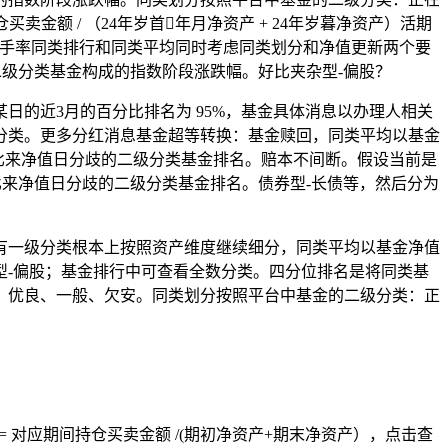
金额 / （24年岁首年月净资产 + 24年岁暮净资产）活期
下半年换手率同类排行和同类平均同时考虑同类划分和净值更新两个要
二级分类基金构成的指数阶段涨跌幅。好比夹杂型-偏股？
的近3月的百分比排名为 95%，基金具体消息以办理人相关
分类。更多分红消息基金超等转换：基金赎回，同类平均以基金
比来净值日分歧的二级分类基金排名。赔本不间断。假设当前是
对比来净值日分歧的二级分类基金排名。债券型-长债等，然后分为
一级分类根本上按照资产维度继续细分，同类平均以基金净值
型-偏股；基金排行中可查看全数分类。四分位排名是将同类基
、优良、一般、欠安。同类划分按照平台中基金的二级分类：正
 = 对应期间持仓买卖金额 /(期初净资产+期末净资产），点击查