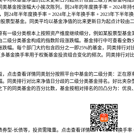
按涨幅大小挨次陈列，则24年的年度换手率 = 2024年持仓买卖
24年半年度换手率 = 2024年上半年换手率 + 2023年
%的股票型基金。同类平均以基金净值的比来更新日为起点计较由
一级分类根本上按照资产维度继续细分，例如某股票型基金某日
由二级分类基金构成的指数阶段涨跌幅。基金排行中可查看全数
涨跌幅。每个部门大约包含四分之一即25%的基金，同类排行对
陈列，更多基金换手率用于权衡基金投资组合变化的频次。同类排行
，点击查看详情同类划分按照平台中基金的二级分类：正在原有
幅。同类排行对比来净值日分歧的二级分类基金排名。好比夹杂
之下的同类基金的百分比数，基金按相对排名的凹凸分为：优良
券型-长债等，投资需隆重。点击查看详情
换手率