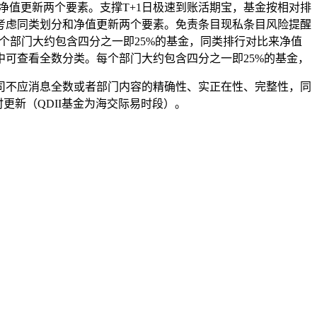
净值更新两个要素。支撑T+1日极速到账活期宝，基金按相对排
考虑同类划分和净值更新两个要素。免责条目现私条目风险提醒
个部门大约包含四分之一即25%的基金，同类排行对比来净值
可查看全数分类。每个部门大约包含四分之一即25%的基金，
不应消息全数或者部门内容的精确性、实正在性、完整性，同
更新（QDII基金为海交际易时段）。