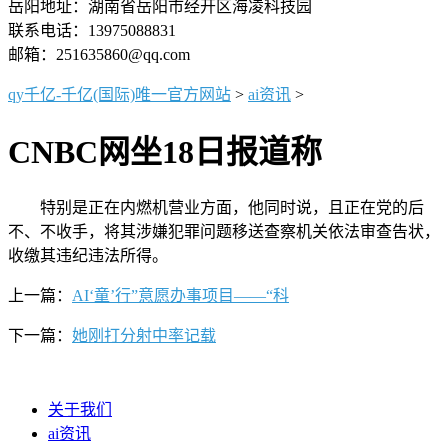
岳阳地址：湖南省岳阳市经开区海凌科技园
联系电话：13975088831
邮箱：251635860@qq.com
qy千亿-千亿(国际)唯一官方网站
>
ai资讯
>
CNBC网坐18日报道称
特别是正在内燃机营业方面，他同时说，且正在党的后
不、不收手，将其涉嫌犯罪问题移送查察机关依法审查告状，
收缴其违纪违法所得。
上一篇：
AI‘童’行”意愿办事项目——“科
下一篇：
她刚打分射中率记载
关于我们
ai资讯