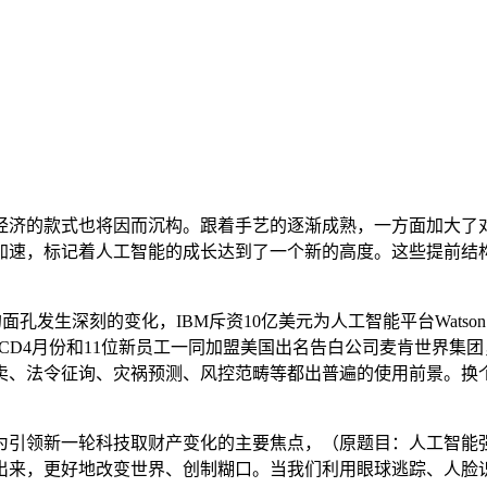
款式也将因而沉构。跟着手艺的逐渐成熟，一方面加大了对人工
加速，标记着人工智能的成长达到了一个新的高度。这些提前结
发生深刻的变化，IBM斥资10亿美元为人工智能平台Wats
-CD4月份和11位新员工一同加盟美国出名告白公司麦肯世界
、法令征询、灾祸预测、风控范畴等都出普遍的使用前景。换个
引领新一轮科技取财产变化的主要焦点，（原题目：人工智能强
出来，更好地改变世界、创制糊口。当我们利用眼球逃踪、人脸