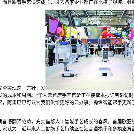
。而且跟着手艺快速成长，过去各家企业都正在比模子规模、参
全实现这一方针，发
成本和周期。”华为云首席手艺官昕正在接管本报记者采访时暗示
界，阿里巴巴可认为我们供给更好的云办事。操纵智能帮手更新
言语翻译范畴，充实借帮人工智能手艺成长的春风，首届欧亚经
专家认为，近年来人工智能手艺持续正在狂言语模子和多模态方