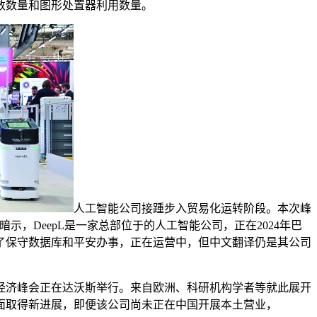
数数量和图形处置器利用数量。
人工智能公司接踵步入贸易化运转阶段。本次峰
，DeepL是一家总部位于的人工智能公司，正在2024年巴
了保守数据库和平安办事，正在运营中，但中文翻译仍是其公司
济峰会正在达沃斯举行。来自欧洲、科研机构学者等就此展开
面取得新进展，即便该公司尚未正在中国开展本土营业，