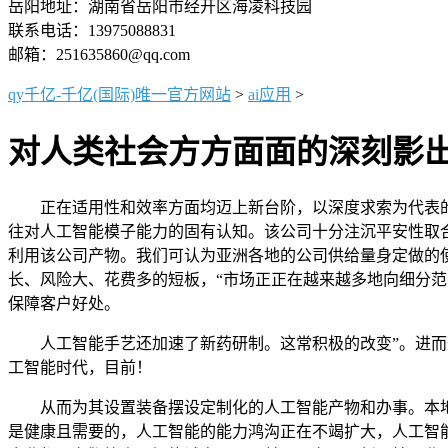
岳阳地址：湖南省岳阳市经开区海凌科技园
联系电话：13975088831
邮箱：251635860@qq.com
qy千亿-千亿(国际)唯一官方网站
>
ai应用
>
对人类社会方方面面的深刻影
正在适用性和效率方面均迈上新台阶，以深度求索为代表的
往对人工智能模子能力的固有认知。该公司十分注沉平安性取合规
利用该公司产物。我们可认为亚洲各地的公司供给量身定做的
长、风险大、花费多的短板，“市场正正在越来越多地向细分范
保障客户好处。
人工智能手艺还加速了新药研制。这常积极的改变”。进而全
工智能时代，目前！
从而为其设置装备摆设定制化的人工智能产物和办事。本地时间
是健康且需要的，人工智能的能力鸿沟正在不竭扩大，人工智