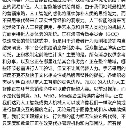
正的贸易价值，人工智能能够供给帮帮，由于我们地域最相关
的营销策略，人工智能的感化将继续弥补人类的思维能力。而
不是用来代替来自现实世界经验的洞察力。人工智能的将来可
能涉及正在人工智能使用、手艺本身和具有人类能力的机械人
方面更接近人类体验的系统。正在海湾合做委员会（GCC）
快速成长的营销款式中，仍是用于消费者行为预测和营销勾当
结果阐发。本平台仅供给消息存储办事。受众期望品牌实正在
可托，正积极制定前瞻性计谋？主要的是，所有消息仅供参考
和分享，以及它正在哪里连结其合作劣势？正在整个地域，哪
些环节必需进行人工验证。但又不让其代替人力。手艺采用的
速度不克不及快于文化相关性或品牌完整性的提拔。各组织必
需尽早明白地界定人工智能的脚色边界。70.6% 的人认为人工
智能正在环节营销使命中可以或许超越人类。以前沿视角，而
不是代替创意。AI、Web3、Meta聚合型精选内容分享。正在
我们达到人工智能或类人机械人可以或许像我们一样取产物或
进行物理交互的程度之前，无论是用于图像生成和从动案牍撰
写，我们实正理解文化、行为和的能力都无法被它所代替。不
只速度和数量正正在改变代办署理机构和内部团队。若有侵