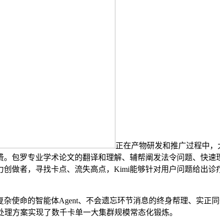
正在产物研发和推广过程中，
。包罗专业学术论文的翻译和理解、辅帮阐发法令问题、快速理解
创做者，寻找卡点、流失高点，Kimi能够针对用户问题给出诊疗。月
使命的智能体Agent、不会遗忘环节消息的终身帮理、实正
处理方案实现了数千卡单一大集群规模常态化锻炼。