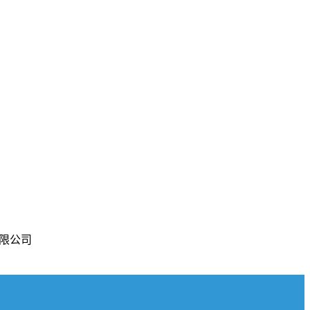
术有限公司