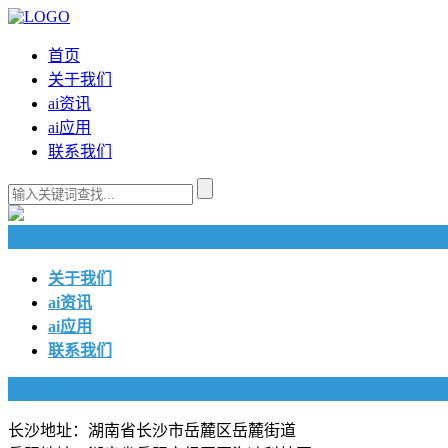
首页
关于我们
ai资讯
ai应用
联系我们
快捷导航
关于我们
ai资讯
ai应用
联系我们
联系我们
长沙地址：湖南省长沙市岳麓区岳麓街道