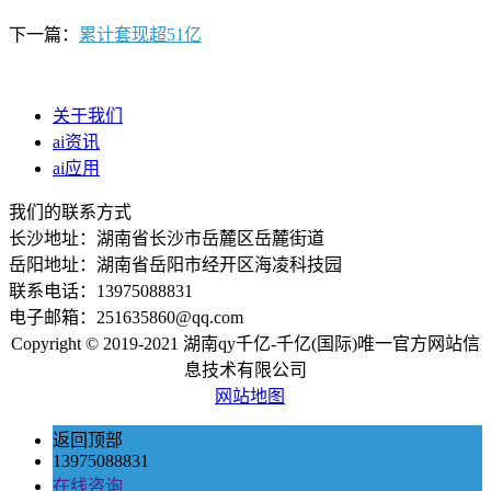
下一篇：
累计套现超51亿
关于我们
ai资讯
ai应用
我们的联系方式
长沙地址：湖南省长沙市岳麓区岳麓街道
岳阳地址：湖南省岳阳市经开区海凌科技园
联系电话：13975088831
电子邮箱：251635860@qq.com
Copyright © 2019-2021 湖南qy千亿-千亿(国际)唯一官方网站信
息技术有限公司
网站地图
返回顶部
13975088831
在线咨询